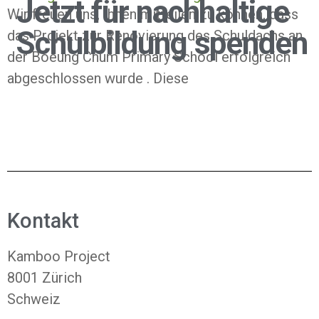
Jetzt für nachhaltige
Wir freuen uns, Ihnen mitteilen zu können, dass
Schulbildung spenden
das Projekt zur Renovierung des Schuldachs an
der Boeung Chum Primary School erfolgreich
abgeschlossen wurde . Diese
Kontakt
Kamboo Project
8001 Zürich
Schweiz